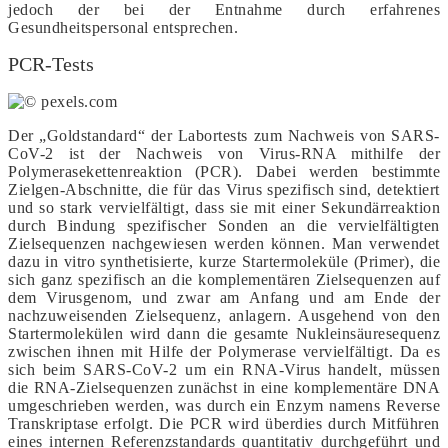
jedoch der bei der Entnahme durch erfahrenes
Gesundheitspersonal entsprechen.
PCR-Tests
Der „Goldstandard“ der Labortests zum Nachweis von SARS-
CoV-2 ist der Nachweis von Virus-RNA mithilfe der
Polymerasekettenreaktion (PCR). Dabei werden bestimmte
Zielgen-Abschnitte, die für das Virus spezifisch sind, detektiert
und so stark vervielfältigt, dass sie mit einer Sekundärreaktion
durch Bindung spezifischer Sonden an die vervielfältigten
Zielsequenzen nachgewiesen werden können. Man verwendet
dazu in vitro synthetisierte, kurze Startermoleküle (Primer), die
sich ganz spezifisch an die komplementären Zielsequenzen auf
dem Virusgenom, und zwar am Anfang und am Ende der
nachzuweisenden Zielsequenz, anlagern. Ausgehend von den
Startermolekülen wird dann die gesamte Nukleinsäuresequenz
zwischen ihnen mit Hilfe der Polymerase vervielfältigt. Da es
sich beim SARS-CoV-2 um ein RNA-Virus handelt, müssen
die RNA-Zielsequenzen zunächst in eine komplementäre DNA
umgeschrieben werden, was durch ein Enzym namens Reverse
Transkriptase erfolgt. Die PCR wird überdies durch Mitführen
eines internen Referenzstandards quantitativ durchgeführt und