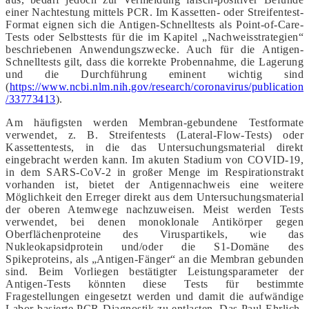
einer Nachtestung mittels PCR. Im Kassetten- oder Streifentest-
Format eignen sich die Antigen-Schnelltests als Point-of-Care-
Tests oder Selbsttests für die im Kapitel „Nachweisstrategien“
beschriebenen Anwendungszwecke. Auch für die Antigen-
Schnelltests gilt, dass die korrekte Probennahme, die Lagerung
und die Durchführung eminent wichtig sind
(
https://www.ncbi.nlm.nih.gov/research/coronavirus/publication
/33773413
).
Am häufigsten werden Membran-gebundene Testformate
verwendet, z. B. Streifentests (Lateral-Flow-Tests) oder
Kassettentests, in die das Untersuchungsmaterial direkt
eingebracht werden kann. Im akuten Stadium von COVID-19,
in dem SARS-CoV-2 in großer Menge im Respirationstrakt
vorhanden ist, bietet der Antigennachweis eine weitere
Möglichkeit den Erreger direkt aus dem Untersuchungsmaterial
der oberen Atemwege nachzuweisen. Meist werden Tests
verwendet, bei denen monoklonale Antikörper gegen
Oberflächenproteine des Viruspartikels, wie das
Nukleokapsidprotein und/oder die S1-Domäne des
Spikeproteins, als „Antigen-Fänger“ an die Membran gebunden
sind. Beim Vorliegen bestätigter Leistungsparameter der
Antigen-Tests könnten diese Tests für bestimmte
Fragestellungen eingesetzt werden und damit die aufwändige
Labor-basierte PCR-Diagnostik zu entlasten. Das Paul-Ehrlich-