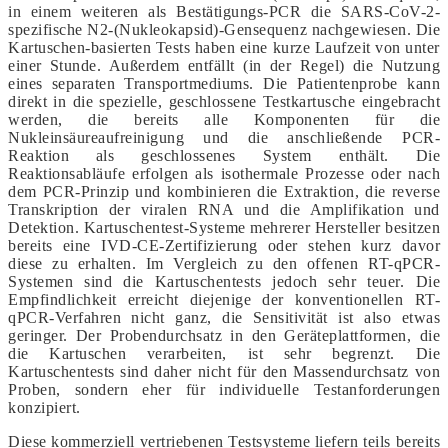
in einem weiteren als Bestätigungs-PCR die SARS-CoV-2-
spezifische N2-(Nukleokapsid)-Gensequenz nachgewiesen. Die
Kartuschen-basierten Tests haben eine kurze Laufzeit von unter
einer Stunde. Außerdem entfällt (in der Regel) die Nutzung
eines separaten Transportmediums. Die Patientenprobe kann
direkt in die spezielle, geschlossene Testkartusche eingebracht
werden, die bereits alle Komponenten für die
Nukleinsäureaufreinigung und die anschließende PCR-
Reaktion als geschlossenes System enthält. Die
Reaktionsabläufe erfolgen als isothermale Prozesse oder nach
dem PCR-Prinzip und kombinieren die Extraktion, die reverse
Transkription der viralen RNA und die Amplifikation und
Detektion. Kartuschentest-Systeme mehrerer Hersteller besitzen
bereits eine IVD-CE-Zertifizierung oder stehen kurz davor
diese zu erhalten. Im Vergleich zu den offenen RT-qPCR-
Systemen sind die Kartuschentests jedoch sehr teuer. Die
Empfindlichkeit erreicht diejenige der konventionellen RT-
qPCR-Verfahren nicht ganz, die Sensitivität ist also etwas
geringer. Der Probendurchsatz in den Geräteplattformen, die
die Kartuschen verarbeiten, ist sehr begrenzt. Die
Kartuschentests sind daher nicht für den Massendurchsatz von
Proben, sondern eher für individuelle Testanforderungen
konzipiert.
Diese kommerziell vertriebenen Testsysteme liefern teils bereits