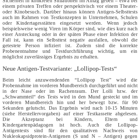
Sicherheit in konkreten Situationen im Alltag geben – etwa bei
einem privaten Treffen oder perspektivisch vor einem Theater-
oder Kinobesuch. Darüber hinaus können Antigen-Selbsttests
auch im Rahmen von Testkonzepten in Unternehmen, Schulen
oder Kindertagesstätten eingesetzt werden. Wenn jedoch
beispielsweise wenig Viren im Körper sind, wie dies kurz nach
einer Ansteckung oder in der späten Phase einer Infektion der
Fall ist, kann ein Selbsttest negativ ausfallen, obwohl die
getestete Person infiziert ist. Zudem sind die korrekte
Probenentnahme und Testdurchführung wichtig, um ein
möglichst zuverlässiges Ergebnis zu erhalten.
Neue Antigen-Testvariante: „Lollipop-Tests“
Beim leicht anzuwendenden “Lollipop Test” wird die
Probennahme im vorderen Mundbereich durchgeführt und nicht
in der Nase oder im Rachenraum. Der Lolli bzw. der
„Schwammteil“ des Tests wird in den Mund gesteckt und im
vorderen Mundbereich hin und her bewegt bzw. für 90
Sekunden gelutscht. Das Ergebnis wird nach 10-15 Minuten
(siehe Herstellervorgaben) auf einer Testkassette abgelesen.
Die Akzeptanz bei Kindern, Eltern und
Kindergartenpädagogen ist hoch. Auch die Lollipop-
Antigentests sind für den qualitativen Nachweis von
Nukleokapsidprotein-Antigenen (S und N – Antigen) gegen