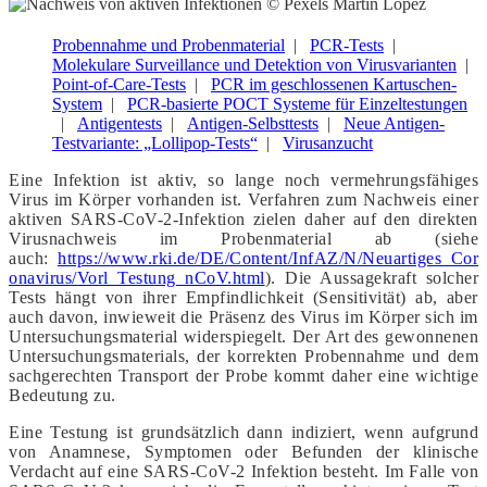
Probennahme und Probenmaterial
PCR-Tests
Molekulare Surveillance und Detektion von Virusvarianten
Point-of-Care-Tests
PCR im geschlossenen Kartuschen-
System
PCR-basierte POCT Systeme für Einzeltestungen
Antigentests
Antigen-Selbsttests
Neue Antigen-
Testvariante: „Lollipop-Tests“
Virusanzucht
Eine Infektion ist aktiv, so lange noch vermehrungsfähiges
Virus im Körper vorhanden ist. Verfahren zum Nachweis einer
aktiven SARS-CoV-2-Infektion zielen daher auf den direkten
Virusnachweis im Probenmaterial ab (siehe
auch:
https://www.rki.de/DE/Content/InfAZ/N/Neuartiges_Cor
onavirus/Vorl_Testung_nCoV.html
). Die Aussagekraft solcher
Tests hängt von ihrer Empfindlichkeit (Sensitivität) ab, aber
auch davon, inwieweit die Präsenz des Virus im Körper sich im
Untersuchungsmaterial widerspiegelt. Der Art des gewonnenen
Untersuchungsmaterials, der korrekten Probennahme und dem
sachgerechten Transport der Probe kommt daher eine wichtige
Bedeutung zu.
Eine Testung ist grundsätzlich dann indiziert, wenn aufgrund
von Anamnese, Symptomen oder Befunden der klinische
Verdacht auf eine SARS-CoV-2 Infektion besteht. Im Falle von