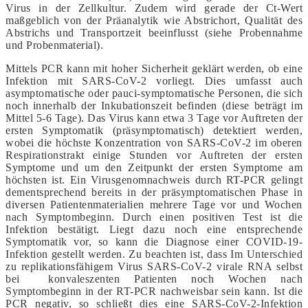
Virus in der Zellkultur. Zudem wird gerade der Ct-Wert
maßgeblich von der Präanalytik wie Abstrichort, Qualität des
Abstrichs und Transportzeit beeinflusst (siehe Probennahme
und Probenmaterial).
Mittels PCR kann mit hoher Sicherheit geklärt werden, ob eine
Infektion mit SARS-CoV-2 vorliegt. Dies umfasst auch
asymptomatische oder pauci-symptomatische Personen, die sich
noch innerhalb der Inkubationszeit befinden (diese beträgt im
Mittel 5-6 Tage). Das Virus kann etwa 3 Tage vor Auftreten der
ersten Symptomatik (präsymptomatisch) detektiert werden,
wobei die höchste Konzentration von SARS-CoV-2 im oberen
Respirationstrakt einige Stunden vor Auftreten der ersten
Symptome und um den Zeitpunkt der ersten Symptome am
höchsten ist. Ein Virusgenomnachweis durch RT-PCR gelingt
dementsprechend bereits in der präsymptomatischen Phase in
diversen Patientenmaterialien mehrere Tage vor und Wochen
nach Symptombeginn. Durch einen positiven Test ist die
Infektion bestätigt. Liegt dazu noch eine entsprechende
Symptomatik vor, so kann die Diagnose einer COVID-19-
Infektion gestellt werden. Zu beachten ist, dass Im Unterschied
zu replikationsfähigem Virus SARS-CoV-2 virale RNA selbst
bei konvaleszenten Patienten noch Wochen nach
Symptombeginn in der RT-PCR nachweisbar sein kann. Ist die
PCR negativ, so schließt dies eine SARS-CoV-2-Infektion