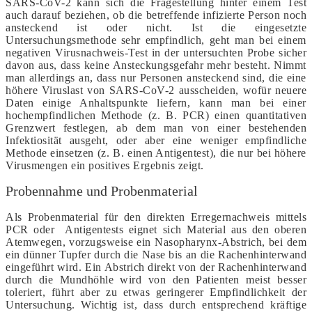
SARS-CoV-2 kann sich die Fragestellung hinter einem Test
auch darauf beziehen, ob die betreffende infizierte Person noch
ansteckend ist oder nicht. Ist die eingesetzte
Untersuchungsmethode sehr empfindlich, geht man bei einem
negativen Virusnachweis-Test in der untersuchten Probe sicher
davon aus, dass keine Ansteckungsgefahr mehr besteht. Nimmt
man allerdings an, dass nur Personen ansteckend sind, die eine
höhere Viruslast von SARS-CoV-2 ausscheiden, wofür neuere
Daten einige Anhaltspunkte liefern, kann man bei einer
hochempfindlichen Methode (z. B. PCR) einen quantitativen
Grenzwert festlegen, ab dem man von einer bestehenden
Infektiosität ausgeht, oder aber eine weniger empfindliche
Methode einsetzen (z. B. einen Antigentest), die nur bei höhere
Virusmengen ein positives Ergebnis zeigt.
Probennahme und Probenmaterial
Als Probenmaterial für den direkten Erregernachweis mittels
PCR oder Antigentests eignet sich Material aus den oberen
Atemwegen, vorzugsweise ein Nasopharynx-Abstrich, bei dem
ein dünner Tupfer durch die Nase bis an die Rachenhinterwand
eingeführt wird. Ein Abstrich direkt von der Rachenhinterwand
durch die Mundhöhle wird von den Patienten meist besser
toleriert, führt aber zu etwas geringerer Empfindlichkeit der
Untersuchung. Wichtig ist, dass durch entsprechend kräftige