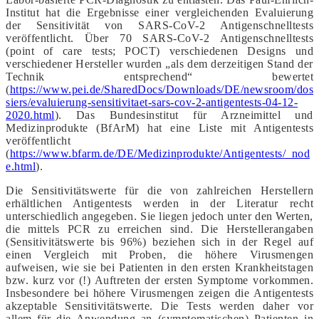
Institut hat die Ergebnisse einer vergleichenden Evaluierung
der Sensitivität von SARS-CoV-2 Antigenschnelltests
veröffentlicht. Über 70 SARS-CoV-2 Antigenschnelltests
(point of care tests; POCT) verschiedenen Designs und
verschiedener Hersteller wurden „als dem derzeitigen Stand der
Technik entsprechend“ bewertet
(
https://www.pei.de/SharedDocs/Downloads/DE/newsroom/dos
siers/evaluierung-sensitivitaet-sars-cov-2-antigentests-04-12-
2020.html
). Das Bundesinstitut für Arzneimittel und
Medizinprodukte (BfArM) hat eine Liste mit Antigentests
veröffentlicht
(
https://www.bfarm.de/DE/Medizinprodukte/Antigentests/_nod
e.html
).
Die Sensitivitätswerte für die von zahlreichen Herstellern
erhältlichen Antigentests werden in der Literatur recht
unterschiedlich angegeben. Sie liegen jedoch unter den Werten,
die mittels PCR zu erreichen sind. Die Herstellerangaben
(Sensitivitätswerte bis 96%) beziehen sich in der Regel auf
einen Vergleich mit Proben, die höhere Virusmengen
aufweisen, wie sie bei Patienten in den ersten Krankheitstagen
bzw. kurz vor (!) Auftreten der ersten Symptome vorkommen.
Insbesondere bei höhere Virusmengen zeigen die Antigentests
akzeptable Sensitivitätswerte. Die Tests werden daher vor
allem für die Anwendung an (symptomatischen) Patienten in