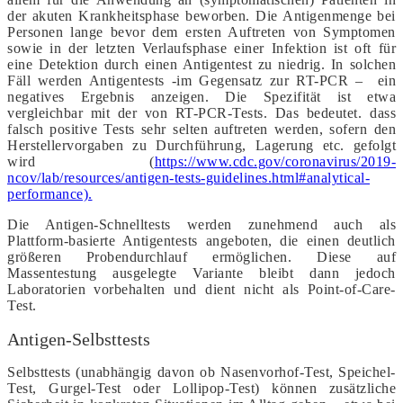
der akuten Krankheitsphase beworben. Die Antigenmenge bei
Personen lange bevor dem ersten Auftreten von Symptomen
sowie in der letzten Verlaufsphase einer Infektion ist oft für
eine Detektion durch einen Antigentest zu niedrig. In solchen
Fäll werden Antigentests -im Gegensatz zur RT-PCR – ein
negatives Ergebnis anzeigen. Die Spezifität ist etwa
vergleichbar mit der von RT-PCR-Tests. Das bedeutet. dass
falsch positive Tests sehr selten auftreten werden, sofern den
Herstellervorgaben zu Durchführung, Lagerung etc. gefolgt
wird (
https://www.cdc.gov/coronavirus/2019-
ncov/lab/resources/antigen-tests-guidelines.html#analytical-
performance).
Die Antigen-Schnelltests werden zunehmend auch als
Plattform-basierte Antigentests angeboten, die einen deutlich
größeren Probendurchlauf ermöglichen. Diese auf
Massentestung ausgelegte Variante bleibt dann jedoch
Laboratorien vorbehalten und dient nicht als Point-of-Care-
Test.
Antigen-Selbsttests
Selbsttests (unabhängig davon ob Nasenvorhof-Test, Speichel-
Test, Gurgel-Test oder Lollipop-Test) können zusätzliche