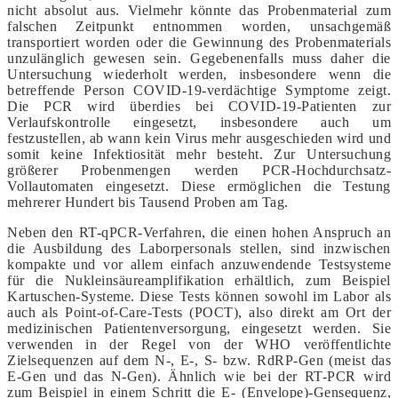
nicht absolut aus. Vielmehr könnte das Probenmaterial zum
falschen Zeitpunkt entnommen worden, unsachgemäß
transportiert worden oder die Gewinnung des Probenmaterials
unzulänglich gewesen sein. Gegebenenfalls muss daher die
Untersuchung wiederholt werden, insbesondere wenn die
betreffende Person COVID-19-verdächtige Symptome zeigt.
Die PCR wird überdies bei COVID-19-Patienten zur
Verlaufskontrolle eingesetzt, insbesondere auch um
festzustellen, ab wann kein Virus mehr ausgeschieden wird und
somit keine Infektiosität mehr besteht. Zur Untersuchung
größerer Probenmengen werden PCR-Hochdurchsatz-
Vollautomaten eingesetzt. Diese ermöglichen die Testung
mehrerer Hundert bis Tausend Proben am Tag.
Neben den RT-qPCR-Verfahren, die einen hohen Anspruch an
die Ausbildung des Laborpersonals stellen, sind inzwischen
kompakte und vor allem einfach anzuwendende Testsysteme
für die Nukleinsäureamplifikation erhältlich, zum Beispiel
Kartuschen-Systeme. Diese Tests können sowohl im Labor als
auch als Point-of-Care-Tests (POCT), also direkt am Ort der
medizinischen Patientenversorgung, eingesetzt werden. Sie
verwenden in der Regel von der WHO veröffentlichte
Zielsequenzen auf dem N-, E-, S- bzw. RdRP-Gen (meist das
E-Gen und das N-Gen). Ähnlich wie bei der RT-PCR wird
zum Beispiel in einem Schritt die E- (Envelope)-Gensequenz,