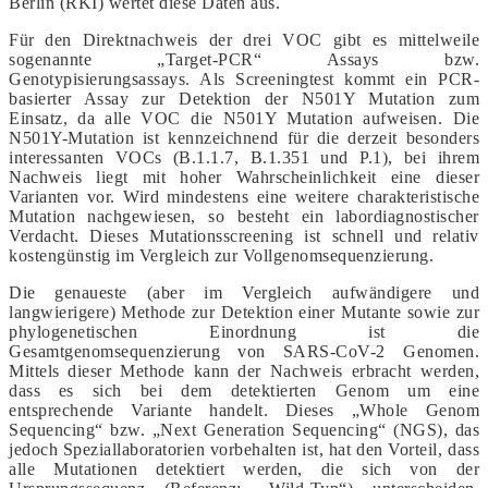
Berlin (RKI) wertet diese Daten aus.
Für den Direktnachweis der drei VOC gibt es mittelweile
sogenannte „Target-PCR“ Assays bzw.
Genotypisierungsassays. Als Screeningtest kommt ein PCR-
basierter Assay zur Detektion der N501Y Mutation zum
Einsatz, da alle VOC die N501Y Mutation aufweisen. Die
N501Y-Mutation ist kennzeichnend für die derzeit besonders
interessanten VOCs (B.1.1.7, B.1.351 und P.1), bei ihrem
Nachweis liegt mit hoher Wahrscheinlichkeit eine dieser
Varianten vor. Wird mindestens eine weitere charakteristische
Mutation nachgewiesen, so besteht ein labordiagnostischer
Verdacht. Dieses Mutationsscreening ist schnell und relativ
kostengünstig im Vergleich zur Vollgenomsequenzierung.
Die genaueste (aber im Vergleich aufwändigere und
langwierigere) Methode zur Detektion einer Mutante sowie zur
phylogenetischen Einordnung ist die
Gesamtgenomsequenzierung von SARS-CoV-2 Genomen.
Mittels dieser Methode kann der Nachweis erbracht werden,
dass es sich bei dem detektierten Genom um eine
entsprechende Variante handelt. Dieses „Whole Genom
Sequencing“ bzw. „Next Generation Sequencing“ (NGS), das
jedoch Speziallaboratorien vorbehalten ist, hat den Vorteil, dass
alle Mutationen detektiert werden, die sich von der