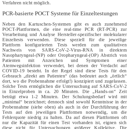
Verfahren nicht möglich.
PCR-basierte POCT Systeme für Einzeltestungen
Neben den Kartuschen-Systemen gibt es auch zunehmend
POCT-Plattformen, die eine real-time PCR (RT-PCR) zur
Verarbeitung und Analyse Hersteller-spezifischer molekularer
Einzeltests verwenden. Diese speziell für die jeweilige
Plattform konfigurierten Tests werden zum qualitativen
Nachweis von SARS-CoV-2-Virus-RNA in direktem
Nasopharyngeal-(NP) oder Oropharyngeal-(OP) Abstrich von
Patienten mit Anzeichen und Symptomen einer
Atemwegsinfektion verwendet, bei denen der Verdacht auf
COVID-19 besteht. In der Regel sind diese Tests für den
Gebrauch „direkt am Patienten“ (das bedeutet auch „örtlich“
dort, wo die Probennahme erfolgt!) konzipiert und zugelassen.
Solche Tests ermöglichen die Untersuchung auf SARS-CoV-2
in Einzelproben in ca. 20 Minuten. Die „Hands-on“ Zeit
beträgt etwa 1-2 Minuten. Der Schulungsbedarf wird mit
„minimal“ bezeichnet; dennoch sind sowohl Kenntnisse in der
Probennahme (siehe oben) als auch in der Durchführung der
Tests auf den jeweiligen Plattformen notwendig, um die
Fehlerquote niedrig zu halten. Da auf diesen Plattformen oft
nur die Kapazität für einen Test vorhanden ist, eignen sich
diese nicht für Untersuchungen größerer Kollektive. Die