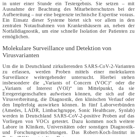
in unter einer Stunde ein Testergebnis. Sie setzen – mit
Ausnahme der Beachtung des Mitarbeiterschutzes bei der
Aufbereitung – nur eine begrenzte technische Expertise voraus.
Ein Einsatz dieser Systeme bietet sich vor allem in den
zentralen Notaufnahmen von Krankenhäusern an, neben der
Notfalldiagnostik, um eine schnelle Isolation der Patienten zu
ermöglichen.
Molekulare Surveillance und Detektion von
Virusvarianten
Um die in Deutschland zirkulierenden SARS-CoV-2-Varianten
zu erfassen, werden Proben mittels einer molekularen
Surveillance weitergehender untersucht. Hierbei stehen
insbesondere die „Variants of Concern (VOC)“ oder die
„Variants of Interest (VOI)“ im Mittelpunkt, da sie
Erregereigenschaften aufweisen können, die sich auf die
Virusverbreitung, die Diagnostik, den klinischen Verlauf oder
den Impferfolg auswirken können. In fünf Laborverbünden
(Amedes, LADR, Limbachgruppe, Sonic Healthcare, Synlab)
werden in Deutschland SARS-CoV-2-positive Proben auf das
Vorliegen von VOCs getestet. Dazu kommen noch weitere
Labore in Kliniken, Universitäten oder sonstigen Diagnostik-
und Forschungseinrichtungen. Das Robert-Koch-Institut in