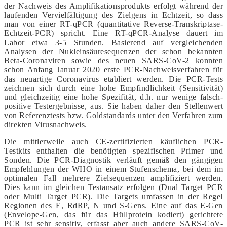
der Nachweis des Amplifikationsprodukts erfolgt während der
laufenden Vervielfältigung des Zielgens in Echtzeit, so dass
man von einer RT-qPCR (quantitative Reverse-Transkriptase-
Echtzeit-PCR) spricht. Eine RT-qPCR-Analyse dauert im
Labor etwa 3-5 Stunden. Basierend auf vergleichenden
Analysen der Nukleinsäuresequenzen der schon bekannten
Beta-Coronaviren sowie des neuen SARS-CoV-2 konnten
schon Anfang Januar 2020 erste PCR-Nachweisverfahren für
das neuartige Coronavirus etabliert werden. Die PCR-Tests
zeichnen sich durch eine hohe Empfindlichkeit (Sensitivität)
und gleichzeitig eine hohe Spezifität, d.h. nur wenige falsch-
positive Testergebnisse, aus. Sie haben daher den Stellenwert
von Referenztests bzw. Goldstandards unter den Verfahren zum
direkten Virusnachweis.
Die mittlerweile auch CE-zertifizierten käuflichen PCR-
Testkits enthalten die benötigten spezifischen Primer und
Sonden. Die PCR-Diagnostik verläuft gemäß den gängigen
Empfehlungen der WHO in einem Stufenschema, bei dem im
optimalen Fall mehrere Zielsequenzen amplifiziert werden.
Dies kann im gleichen Testansatz erfolgen (Dual Target PCR
oder Multi Target PCR). Die Targets umfassen in der Regel
Regionen des E, RdRP, N und S-Gens. Eine auf das E-Gen
(Envelope-Gen, das für das Hüllprotein kodiert) gerichtete
PCR ist sehr sensitiv, erfasst aber auch andere SARS-CoV-