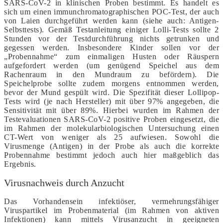
SARS-CoV-2 in klinischen Proben bestimmt. Es handelt es
sich um einen immunchromatographischen POC-Test, der auch
von Laien durchgeführt werden kann (siehe auch: Antigen-
Selbsttests). Gemäß Testanleitung einiger Lolli-Tests sollte 2
Stunden vor der Testdurchführung nichts getrunken und
gegessen werden. Insbesondere Kinder sollen vor der
„Probennahme“ zum einmaligen Husten oder Räuspern
aufgefordert werden (um genügend Speichel aus dem
Rachenraum in den Mundraum zu befördern). Die
Speichelprobe sollte zudem morgens entnommen werden,
bevor der Mund gespült wird. Die Spezifität dieser Lollipop-
Tests wird (je nach Hersteller) mit über 97% angegeben, die
Sensitivität mit über 89%. Hierbei wurden im Rahmen der
Testevaluationen SARS-CoV-2 positive Proben eingesetzt, die
im Rahmen der molekularbiologischen Untersuchung einen
CT-Wert von weniger als 25 aufwiesen. Sowohl die
Virusmenge (Antigen) in der Probe als auch die korrekte
Probennahme bestimmt jedoch auch hier maßgeblich das
Ergebnis.
Virusnachweis durch Anzucht
Das Vorhandensein infektiöser, vermehrungsfähiger
Viruspartikel im Probenmaterial (im Rahmen von aktiven
Infektionen) kann mittels Virusanzucht in geeigneten