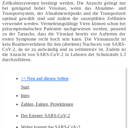
Zellkultursystemen bestätigt werden. Die Anzucht gelingt nur
bei genügend hoher Viruslast, wenn das Abnahme- und
Transportsystem, der Abnahmezeitpunkt und die Transportzeit
optimal gewählt sind und zudem die suszeptiblen Zelllinien
verwendet werden. Vermehrungsfähige Viren können schon bei
präsymptomatischen Patienten nachgewiesen werden, passend
zu der Tatsache, dass die Viruslast bereits vor Auftreten der
ersten Symptome recht hoch sein kann. Die Virusanzucht ist
kein Routineverfahren für den (direkten) Nachweis von SARS-
CoV-2, da sie zu aufwändig und zu zeitintensiv ist. Zudem ist
die Anzucht von SARS-CoV-2 in Laboren der Schutzstufe L3
durchzuführen.
>> Neu auf diesen Seiten
Start
Intro
Zahlen, Fakten, Projektionen
Links zu aktuellen Daten
Wie viele Infi­zierte gibt es wirk­lich?
Der Erreger: SARS-CoV-2
Wie hat sich das Virus im Ver­lauf der Pan­demie
Virusvarianten: Was wir darüber wissen
Können Varianten der Immunität entkommen?
Woher kommt das SARS-CoV-2