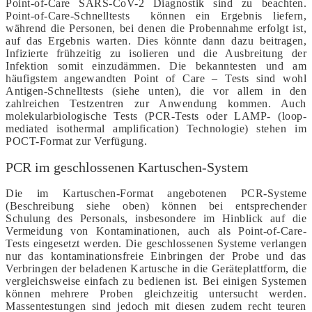
Point-of-Care SARS-CoV-2 Diagnostik sind zu beachten.
Point-of-Care-Schnelltests können ein Ergebnis liefern,
während die Personen, bei denen die Probennahme erfolgt ist,
auf das Ergebnis warten. Dies könnte dann dazu beitragen,
Infizierte frühzeitig zu isolieren und die Ausbreitung der
Infektion somit einzudämmen. Die bekanntesten und am
häufigstem angewandten Point of Care – Tests sind wohl
Antigen-Schnelltests (siehe unten), die vor allem in den
zahlreichen Testzentren zur Anwendung kommen. Auch
molekularbiologische Tests (PCR-Tests oder LAMP- (loop-
mediated isothermal amplification) Technologie) stehen im
POCT-Format zur Verfügung.
PCR im geschlossenen Kartuschen-System
Die im Kartuschen-Format angebotenen PCR-Systeme
(Beschreibung siehe oben) können bei entsprechender
Schulung des Personals, insbesondere im Hinblick auf die
Vermeidung von Kontaminationen, auch als Point-of-Care-
Tests eingesetzt werden. Die geschlossenen Systeme verlangen
nur das kontaminationsfreie Einbringen der Probe und das
Verbringen der beladenen Kartusche in die Geräteplattform, die
vergleichsweise einfach zu bedienen ist. Bei einigen Systemen
können mehrere Proben gleichzeitig untersucht werden.
Massentestungen sind jedoch mit diesen zudem recht teuren