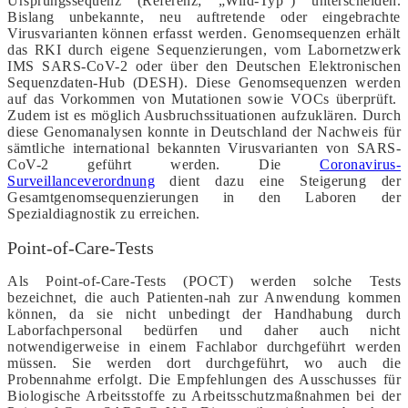
Ursprungssequenz (Referenz; „Wild-Typ“) unterscheiden.
Bislang unbekannte, neu auftretende oder eingebrachte
Virusvarianten können erfasst werden. Genomsequenzen erhält
das RKI durch eigene Sequenzierungen, vom Labornetzwerk
IMS SARS-CoV-2 oder über den Deutschen Elektronischen
Sequenzdaten-Hub (DESH). Diese Genomsequenzen werden
auf das Vorkommen von Mutationen sowie VOCs überprüft.
Zudem ist es möglich Ausbruchssituationen aufzuklären. Durch
diese Genomanalysen konnte in Deutschland der Nachweis für
sämtliche international bekannten Virusvarianten von SARS-
CoV-2 geführt werden. Die
Coronavirus-
Surveillanceverordnung
dient dazu eine Steigerung der
Gesamtgenomsequenzierungen in den Laboren der
Spezialdiagnostik zu erreichen.
Point-of-Care-Tests
Als Point-of-Care-Tests (POCT) werden solche Tests
bezeichnet, die auch Patienten-nah zur Anwendung kommen
können, da sie nicht unbedingt der Handhabung durch
Laborfachpersonal bedürfen und daher auch nicht
notwendigerweise in einem Fachlabor durchgeführt werden
müssen. Sie werden dort durchgeführt, wo auch die
Probennahme erfolgt. Die Empfehlungen des Ausschusses für
Biologische Arbeitsstoffe zu Arbeitsschutzmaßnahmen bei der