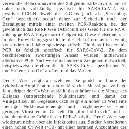
verwandte Betacoronaviren des Subgenus Sarbecovirus und ist
daher nicht vollständig spezifisch für SARS-CoV-2. Ein
positiver PCR-Nachweis des E-Gens (auch als „Screening-
Gen“ bezeichnet) bedarf daher zur Sicherheit noch der
Bestätigung mittels einer zweiten PCR-Reaktion, bei der
gewöhnlich das RdRP Gen (Abschnitt des Gens für die RNA-
abhängige RNA-Polymerase) Zielgen ist. Diese Zielsequenz ist
in der Entwicklungsgeschichte der Beta-Coronaviren wenig
konserviert und daher speziesspezifisch. Die darauf basierende
PCR ist folglich spezifisch für SARS-CoV-2. Zu dem
beschriebenen zweistufigen Ansatz wurden mittlerweile
alternative PCR-Nachweise mit anderen Zielgenen entwickelt,
beispielsweise die ebenfalls für SARS-CoV-2 spezifischen N-
und S-Gene, das Orf1ab-Gen und das M-Gen.
Der Ct-Wert zeigt, ab welchem Zeitpunkt im Laufe der
zyklischen Amplifikation ein verlässliches Messsignal vorliegt.
Je niedriger der Ct-Wert ausfällt, desto höher ist die Menge des
Zielgens (entsprechende Nukleinsäure) und damit der
Viruspartikel. Im Gegensatz dazu zeigt ein hoher Ct-Wert eine
niedrige Nukleinsäuremenge und möglicherweise einen
geringen Virustiter an. Ct steht für „threshold cycle“ und ist
eine theoretische Größe in der PCR-Analytik. Der Ct-Wert sagt
wiederum nichts über die Infektiosität aus. Studien korrelierten
einen hohen Ct-Wert (>30) mit einer geringen Anzuchtrate des