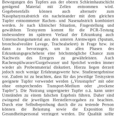
Bewegungen des Tupfers aus der oberen Schleimhautschicht
genügend Material mit Zellen entnommen wird.
Gegebenenfalls können auch alternativ zum
Nasopharynxabstrich ein nacheinander mit dem gleichen
Tupfer entnommener Rachen- und Nasenabstrich kombiniert
werden. Je nach klinischer Situation, Fragestellung und
gewähltem Testsystem kommt für die PCR-Testung
insbesondere im späteren Verlauf der Erkrankung auch
Untersuchungsmaterial aus den unteren Atemwegen (Sputum,
bronchoalveoläre Lavage, Trachealsekret) in Frage bzw. ist
dann zu bevorzugen, um in allen Phasen des
Erkrankungsgeschehens eine höchstmögliche Chance zum
Nachweis des Erregers zu gewährleisten. Auch
Rachenspülwasser/Gurgelwasser und Speichel werden immer
wieder als Probenmaterial diskutiert. Hierzu liegen derzeit
jedoch noch wenige Erfahrungswerte bzw. Studienergebnisse
vor. Zudem ist zu beachten, dass für das jeweilige Testsystem
geeignete Tupfer verwendet werden („Virustupfer“ mit oder
ohne entsprechendes Transport-Medium oder „trockene
Tupfer“). Die Nutzung ungeeigneter Tupfer o.ä. kann unter
Umständen zu einem falschen Ergebnis führen. Daher sind
zwingend die jeweiligen Herstellervorgaben zu beachten.
Durch eine Selbstbeprobung durch die zu testende Person
können die Belastung sowie die Exposition für
Gesundheitspersonal verringert werden. Die Qualität sollte