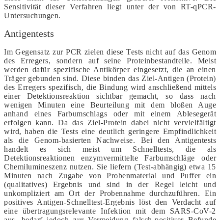
Sensitivität dieser Verfahren liegt unter der von RT-qPCR-
Untersuchungen.
Antigentests
Im Gegensatz zur PCR zielen diese Tests nicht auf das Genom
des Erregers, sondern auf seine Proteinbestandteile. Meist
werden dafür spezifische Antikörper eingesetzt, die an einen
Träger gebunden sind. Diese binden das Ziel-Antigen (Protein)
des Erregers spezifisch, die Bindung wird anschließend mittels
einer Detektionsreaktion sichtbar gemacht, so dass nach
wenigen Minuten eine Beurteilung mit dem bloßen Auge
anhand eines Farbumschlags oder mit einem Ablesegerät
erfolgen kann. Da das Ziel-Protein dabei nicht vervielfältigt
wird, haben die Tests eine deutlich geringere Empfindlichkeit
als die Genom-basierten Nachweise. Bei den Antigentests
handelt es sich meist um Schnelltests, die als
Detektionsreaktionen enzymvermittelte Farbumschläge oder
Chemilumineszenz nutzen. Sie liefern (Test-abhängig) etwa 15
Minuten nach Zugabe von Probenmaterial und Puffer ein
(qualitatives) Ergebnis und sind in der Regel leicht und
unkompliziert am Ort der Probennahme durchzuführen. Ein
positives Antigen-Schnelltest-Ergebnis löst den Verdacht auf
eine übertragungsrelevante Infektion mit dem SARS-CoV-2
aus, bedarf jedoch zur Vermeidung falsch-positiver Befunde